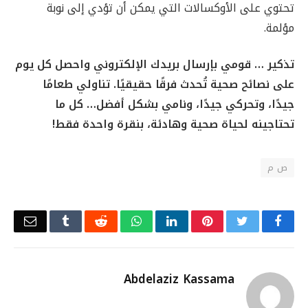
تحتوي على الأوكسالات التي يمكن أن تؤدي إلى نوبة
مؤلمة.
تذكير … قومي بإرسال بريدك الإلكتروني واحصل كل يوم
على نصائح صحية تُحدث فرقًا حقيقيًا. تناولي طعامًا
جيدًا، وتحركي جيدًا، ونامي بشكل أفضل… كل ما
تحتاجينه لحياة صحية وهادئة، بنقرة واحدة فقط!
ص م
Email
Tumblr
Reddit
WhatsApp
LinkedIn
Pinterest
Twitter
Facebook
Abdelaziz Kassama