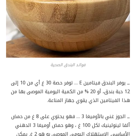
فوائد البندق الصحية
ــ يوفر البندق فيتامين E … توفر حصة 30 غ أي من 10 إلى
12 حبة بندق، أو 20 % من الكمية اليومية الموصى بها من
هذا الفيتامين الذي يقوي جهاز المناعة.
ــ الجوز غني بالأوميغا 3 … فهو يحتوي على 8 غ من حمض
ألفا لينولينيك لكل 100 غ ، وهو حمض أوميغا 3 الدهني
الأساسي. الاستهلاك اليومي الموصى به هو 2 غ. يمكن