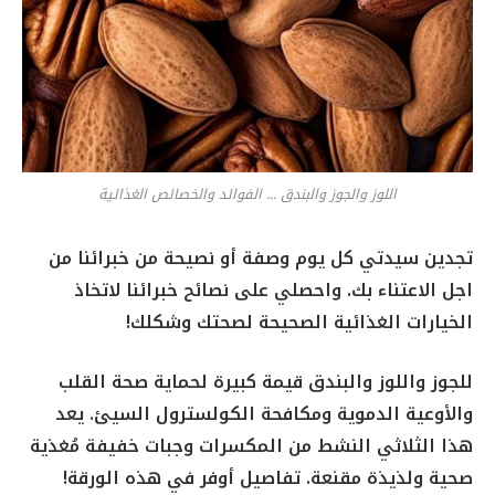
اللوز والجوز والبندق ... الفوائد والخصائص الغذائية
تجدين سيدتي كل يوم وصفة أو نصيحة من خبرائنا من
اجل الاعتناء بك. واحصلي على نصائح خبرائنا لاتخاذ
الخيارات الغذائية الصحيحة لصحتك وشكلك!
للجوز واللوز والبندق قيمة كبيرة لحماية صحة القلب
والأوعية الدموية ومكافحة الكولسترول السيئ. يعد
هذا الثلاثي النشط من المكسرات وجبات خفيفة مُغذية
صحية ولذيذة مقنعة. تفاصيل أوفر في هذه الورقة!