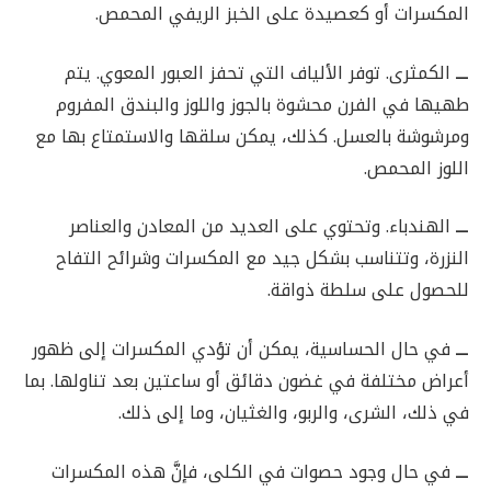
المكسرات أو كعصيدة على الخبز الريفي المحمص.
ـــ
الكمثرى. توفر الألياف التي تحفز العبور المعوي. يتم
طهيها في الفرن محشوة بالجوز واللوز والبندق المفروم
ومرشوشة بالعسل. كذلك، يمكن سلقها والاستمتاع بها مع
اللوز المحمص.
ـــ
الهندباء. وتحتوي على العديد من المعادن والعناصر
النزرة، وتتناسب بشكل جيد مع المكسرات وشرائح التفاح
للحصول على سلطة ذواقة.
ـــ
في حال الحساسية، يمكن أن تؤدي المكسرات إلى ظهور
أعراض مختلفة في غضون دقائق أو ساعتين بعد تناولها. بما
في ذلك، الشرى، والربو، والغثيان، وما إلى ذلك.
ـــ
في حال وجود حصوات في الكلى، فإنَّ هذه المكسرات