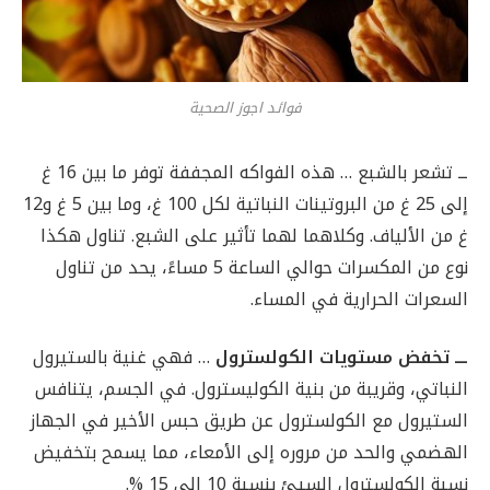
فوائد اجوز الصحية
ــ تشعر بالشبع … هذه الفواكه المجففة توفر ما بين 16 غ
إلى 25 غ من البروتينات النباتية لكل 100 غ، وما بين 5 غ و12
غ من الألياف. وكلاهما لهما تأثير على الشبع. تناول هكذا
نوع من المكسرات حوالي الساعة 5 مساءً، يحد من تناول
السعرات الحرارية في المساء.
ـــ تخفض مستويات الكولسترول
… فهي غنية بالستيرول
النباتي، وقريبة من بنية الكوليسترول. في الجسم، يتنافس
الستيرول مع الكولسترول عن طريق حبس الأخير في الجهاز
الهضمي والحد من مروره إلى الأمعاء، مما يسمح بتخفيض
نسبة الكولسترول السيئ بنسبة 10 إلى 15 %.