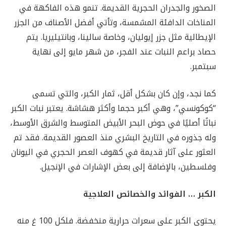
الصخور والجدران الحجرية القديمة. تنمو هذه الفاكهة في
المناخات الدافئة المشمسة، وتأتي أفضل الأصناف من الجزر
الإيطالية مثل جزر إيوليان، وخاصة سالينا، وبانتيليريا. يتم
حصاد براعم النبات عند الفجر، من شهر مايو إلى نهاية
سبتمبر.
كما نجد، وإن كان بشكل أقل، ثمار الكبر، والتي تسمى
“كوكونسي”، وهي أكبر حجما وأكثر هشاشة. يعتبر نبات الكبر
نباتًا أصليًا في حوض البحر الأبيض المتوسط ​​والشرق الأوسط،
وله جذوره في التاريخ البشري منذ العصور القديمة. فقد تم
العثور على آثار قديمة في كهوف العصر الحجري في اليونان
وفلسطين، بالإضافة إلى بعض الإشارات في الإنجيل.
الكبر … الفوائد والخصائص العلاجية
يحتوي الكبر على سعرات حرارية منخفضة. فلكل 100 غ منه