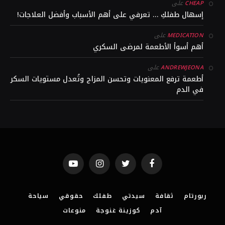
على
CHEAP
إسهال طفلكِ … تعرفي على أهم الأسباب وأفضل العلاجات!
على
MEDICATION
أهم أسوأ الأطعمة لمرضى السكري
على
ANDREWJEONA
أطعمة ترفع المعنويات وتحسن المزاج وتُعدل مستويات السكر
في الدم
YouTube
Instagram
Twitter
Facebook
ربورتام
ثقافة
سيدتي
طفلك
حقوقي
سياحة
آدم
كوزينة غنوجة
منوعات