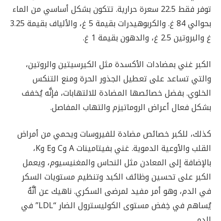
توفر فقط 22.5 سعرة حرارية. تتكون بشكل أساسي من الماء
بحوالي 84 غ. والكربوهيدرات بقيمة 5 غ، والألياف بقيمة 3.25
غ والبروتين 2.5 غ، والدهون بقيمة 1 غ.
الكبر غني بمضادات الأكسدة مثل الكيرسيتين والروتين،
والتي تساعد على تعطيل الجذور الحرة ومنع التنكس
الخلوي. بفضل خصائصها المضادة للالتهابات، فإنَّه يُخفف
بشكل فعال أعراض الروماتيزم والتهاب المفاصل.
كذلك، للكبر خصائص مضادة للفيروسات ويحمي من أمراض
القلب والأوعية الدموية. غني بفيتامينات A وC وE وK،
بالإضافة إلى المعادن مثل النحاس والمغنيسيوم، ويعمل
الكبر على تحسين وظائف الكبد وتنظيم مستويات السكر
في الدم، وهو أمر مفيد لمرضى السكري. ناهيك عن أنَّهُ
يُساهم في خِفض مستوى الكوليسترول الضار “LDL” في
الدم.