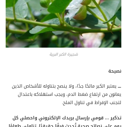
شجيرة الكبر البرية
نصيحة
ـــ
يعتبر الكبر مالحًا جدًا، ولا ينصح بتناوله للأشخاص الذين
يعانون من ارتفاع ضغط الدم، ويجب استهلاكه باعتدال
لتجنب الإفراط في تناول الملح.
تذكير … قومي بإرسال بريدك الإلكتروني واحصلي كل
يوم على نصائح صحية تُحدث فرقًا حقيقيًا. تناولي طعامًا