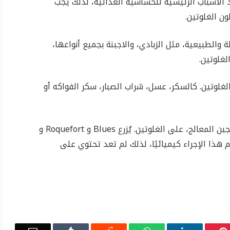
الأسباب الرئيسية للحساسية الغذائية، لذلك يجب
ن الغلوتين.
 والطبيعية، مثل الزبادي، والاجبنة بجميع أنواعها،
لغلوتين.
لغلوتين. كالسكر، عسل، شراب الصبار، سكر الفواكه أو
قد تحتوي بعض أنواع الجبن، وخاصة الجبن المعالج، على الغلوتين. يُزرع Blues و Roquefort و
ليوم يتم هذا الإجراء كيميائيًا، لذلك لم تعد تحتوي على