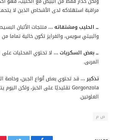
ولكن حذار فقط من البيض مع الحليب، فهو أحد 
مراقبة استهلاكه لدى الأشخاص الذين لا يتحملو
ــ الحليب ومشتقاته
…
منتجات الألبان البسيطة
والبيتي سويس، والفرايز تكون خالية تماما من ا
ــ بعض السكريات
…
لا تحتوي المحليات على ا
المربى.
تذكير
…
Gorgonzola تقليديًا على الخبز، ولكن ا
الغلوتين.
ص م