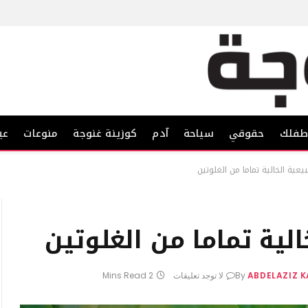
فلك
حقوقي
سياحة
آدم
كوزينة غنوجة
منوعات
عي
يعية الخالية تماما من الغلوتين
الية تماما من الغلوتين
ABDELAZIZ 
By
لا توجد تعليقات
2 Mins Read