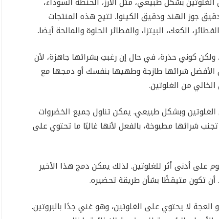
 الغلوتين بشكل طبيعي، مثل الأرز، الحنطة السوداء،
دقيق جوز الهند ودقيق الكينوا. تتيح هذه المنتجات
طائر، الكعك، البيتزا، والفطائر الحلوة والمالحة أيضا.
 ولكن كوني حذرة، في حال إن رغبتِ بشرائها جاهزة، لأن
ن الأفضل شرائها طازجة وطهيها بنفسك أو دمجها مع
لخالي من الغلوتين.
 الغلوتين وبشكل طبيعي. يمكن تناول جميع الخضروات
جنب شرائها مطبوخة، بالفعل لأنها غالبًا ما تحتوي على
وم على أدنى أثر للغلوتين. لذلك يمكن دمج هذا الأخير
 أن تكون متيقظًا بشأن طريقة تحضيره.
العجة لا يحتوي على الغلوتين، وهو غني جدًا بالبروتين.