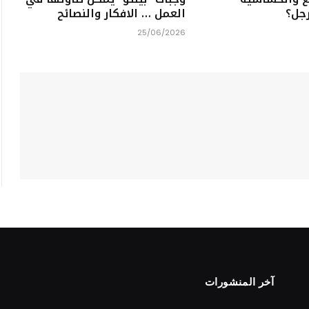
رجل؟
العمل … الافكار والنصائح
25/06/2026
آخر المنشورات
S