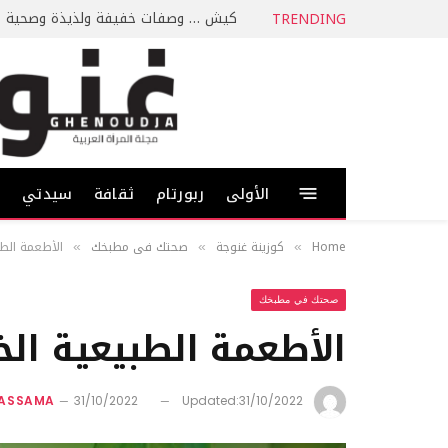
كيش … وصفات خفيفة ولذيذة وصحية
TRENDING
الأولى
ربورتام
ثقافة
سيدتي
ط
Home
كوزينة غنوجة
صحتك في مطبخك
الأطعمة الطب
»
»
»
صحتك في مطبخك
الأطعمة الطبيعية الخ
KASSAMA
31/10/2022
Updated:
31/10/2022