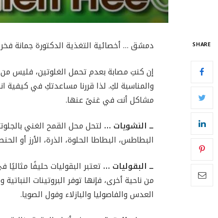
دمشق … أخصائية التغذية الدكتورة جمانة فخر 
SHARE
إن كنتِ مصابة بعدم تحمل الغلوتين، فليس من ا
والمناسبة لكِ. لذا قررنا مساعدتكِ في كيفية 
مشاكل أنت في غنىً عنها.
ــ النشويات
…
لتحل محل القمح الغني بالجلوت
البطاطس، البطاطا الحلوة، الذرة، الأرز أو الحنط
ــ البقوليات
…
تعتبر البقوليات حليفًا مثاليًا 
من ناحية أخرى، فإنها توفر البروتينات النباتية 
العدس والفاصوليا والبازلاء وفول الصويا.