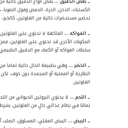
ــ بعض الدقيق
…
بعض أنواع الدقيق خالية من
الكستناء، الدخن، الذرة، الحمص وفول الصويا، 
تحضير مستحضرات خالية من الغلوتين، كالخبز، الف
ــ الفواكه
…
الفاكهة لا تحتوي على الغلوتين.
المكونات الأخرى قد تحتوي على الغلوتين، فم
سلطات الفواكه أو الكعك مع الدقيق الطبيعي ا
ــ الخضر
…
وهي بطبيعة الحال خالية تماما من
الطازجة أو المعلبة أو المجمدة دون خوف، لكن ت
الغلوتين.
ــ اللحم
…
لا يحتوي البروتين الحيواني من اللح
تمامًا في نظام غذائي خالٍ من الغلوتين، بشرط
ــ البيض
…
البيض المقلي، المسلوق، الصلب أو 