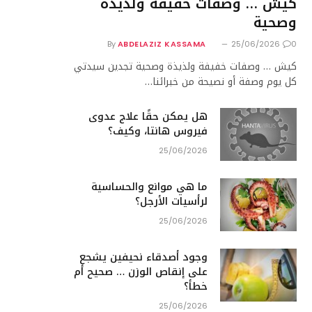
كيش … وصفات خفيفة ولذيذة
وصحية
By
ABDELAZIZ KASSAMA
25/06/2026
0
كيش … وصفات خفيفة ولذيذة وصحية تجدين سيدتي
كل يوم وصفة أو نصيحة من خبرائنا…
هل يمكن حقًا علاج عدوى
فيروس هانتا، وكيف؟
25/06/2026
ما هي موانع والحساسية
لرأسيات الأرجل؟
25/06/2026
وجود أصدقاء نحيفين يشجع
على إنقاص الوزن … صحيح أم
خطأ؟
25/06/2026