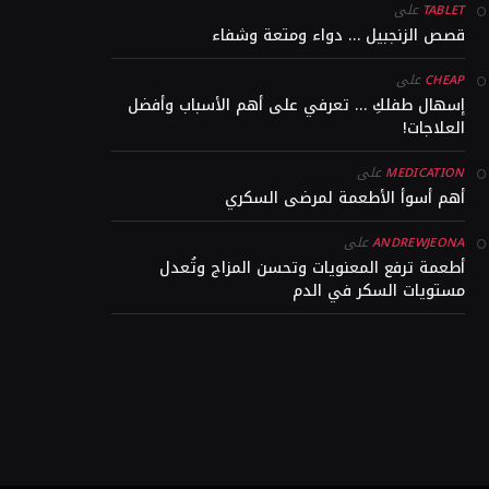
على
TABLET
قصص الزنجبيل … دواء ومتعة وشفاء
على
CHEAP
إسهال طفلكِ … تعرفي على أهم الأسباب وأفضل
العلاجات!
على
MEDICATION
أهم أسوأ الأطعمة لمرضى السكري
على
ANDREWJEONA
أطعمة ترفع المعنويات وتحسن المزاج وتُعدل
مستويات السكر في الدم