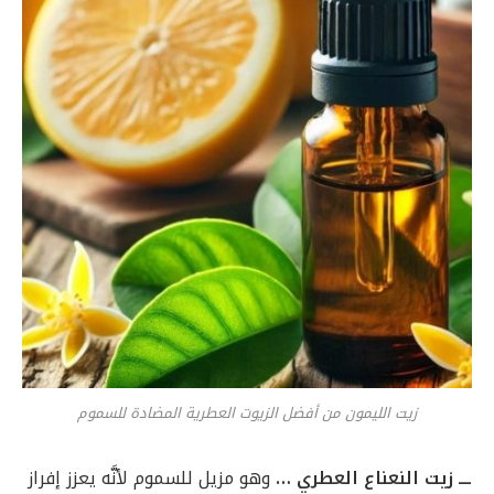
زيت الليمون من أفضل الزيوت العطرية المضادة للسموم
ـــ زيت النعناع العطري …
وهو مزيل للسموم لأنَّه يعزز إفراز