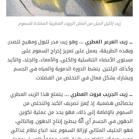
زيت إكليل الجبل من أفضل الزيوت العطرية المضادة للسموم
ـــ زيت العرعر العطري …
وهو زيت مدر للبول ومهيج للصدر.
وبهذه الطريقة، يعمل على تعزيز إخراج السموم على
مستوى الأعضاء التناسلية والكلى، والأمعاء، والجلد، والكبد
وكذلك الرئتين. ينشط الدورة الدموية والمياه في الجسم
ويشارك بشكل فعال في التخلص من الفضلات.
ـــ زيت الجريب فروت العطري …
يتمتع هذا الزيت العطري
بخصائص هضمية. إذ يُعزز تصريف الكبد والتخلص من
السموم. بالإضافة إلى ذلك، فهو يحد من عملية تكوين
الدهون في الجسم أي أنَّهُ يبطئ إنتاج الدهون. وبالتالي،
فهو الحليف المثالي لإزالة السموم عند اتباع نظام غذائي