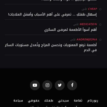
على
CHEAP
إسهال طفلكِ … تعرفي على أهم الأسباب وأفضل العلاجات!
على
MEDICATION
أهم أسوأ الأطعمة لمرضى السكري
على
ANDREWJEONA
أطعمة ترفع المعنويات وتحسن المزاج وتُعدل مستويات السكر
في الدم
YouTube
Instagram
Twitter
Facebook
ربورتام
ثقافة
سيدتي
طفلك
حقوقي
سياحة