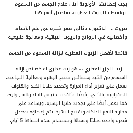
يجب إعطائها الأولوية أثناء علاج الجسم من السموم
بواسطة الزيوت العطرية. تفاصيل أوفر هنا!
بيروت … الدكتورة ناتالي صقر خبيرة في علم الأحياء،
وأخصائية في الروائح والزيوت النباتية، ومعالجة طبيعية
قائمة لأفضل الزيوت العطرية لإزالة السموم من الجسم
ـــ
زيت الجزر العطري …
هو زيت عطري له خصائص إزالة
السموم من الكبد وخصائص تفتيح البشرة ومعالجة التجاعيد.
يعمل على تعزيز أداء المرارة وتجديد خلايا الكبد والقنوات
الصفراوية والكلى. وأيضًا مكافحة احتباس الماء والسيلوليت.
كما يعمل أيضًا على تجديد خلايا البشرة، ويساعد على
محاربة البقع الداكنة وتفتيح البشرة. يتم إعطاؤه بمعدل
قطرة واحدة صباحًا ومساءًا ويستخدم لمدة أقصاها 5 أيام.