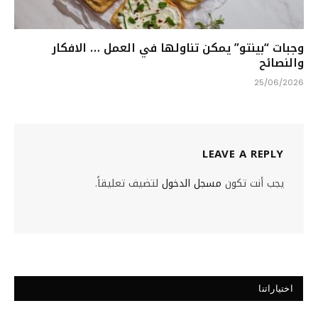
وجبات “بينتو” يمكن تناولها في العمل … الافكار
والنصائح
25/06/2026
LEAVE A REPLY
يجب أنت تكون
مسجل الدخول
لتضيف تعليقاً.
اختياراتنا