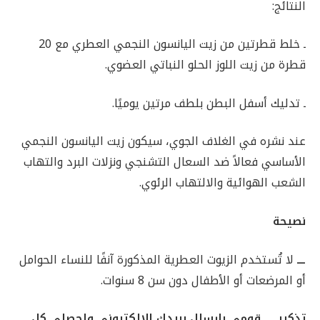
النتائج:
ـ خلط قطرتين من زيت اليانسون النجمي العطري مع 20
قطرة من زيت اللوز الحلو النباتي العضوي.
ـ تدليك أسفل البطن بلطف مرتين يوميًا.
عند نشره في الغلاف الجوي، سيكون زيت اليانسون النجمي
الأساسي فعالاً ضد السعال التشنجي ونزلات البرد والتهاب
الشعب الهوائية والالتهاب الرئوي.
نصيحة
ـــ
لا تُستخدم الزيوت العطرية المذكورة آنفًا للنساء الحوامل
أو المرضعات أو الأطفال دون سن 8 سنوات.
تذكير … قومي بإرسال بريدك الإلكتروني واحصلي كل