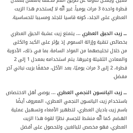
معين. ويمكن تناوله عن طريق الفم مخففاً بالعسل بمعدل
قطرة واحدة 3 مرات يومياً. غير أنَّه لا يُستخدم هذا الزيت
العطري على الجلد، كونه قاسيا للجلد ومسببا للحساسية.
ـــ زيت الحبق العطري …
يتمتع زيت عشبة الحبق العطري
بخصائص تنقية وإزالة السموم. إذ يؤثر على الكبد والكلى
من خلال تخليصهما من المواد السامة. بما في ذلك، الأدوية
والمعادن الثقيلة وغيرها. يتم استخدامه بمعدل 1 إلى 2
قطرة، 2 إلى 3 مرات يوميًا، بعد الأكل، مخففًا بزيت نباتي آخر
مفضل.
ـــ زيت اليانسون النجمي العطري …
يوصى أهل الاختصاص
باستخدام زيت اليانسون النجمي العطري، المعروف أيضًا
باسم زيت باديان العطري، لتطهير الأمعاء وتسهيل عملية
الهضم. كما أنَّه منشط للجسم. نظرًا لقوة هذا الزيت
العطري، فهو مخصص للبالغين. وللحصول على أفضل