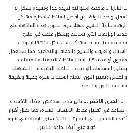
ــ البابايا … فاكهة استوائية لذيذة جدا ومفيدة بشكل لا
يُعقل، ويعد تناولها من أفضل العلاجات لمحارة مشاكل
البشرة خاصة التهيج منها. بحيث تحتوي هذه الفاكهة على
عديد الإنزيمات التي تساهم وبشكل ملفت في علاج
مجموعة متنوعة من مشاكل الجلد مثل الالتهابات وحب
الشباب والعيوب والتهيج والجفاف والتجاعيد. كما يستعمل
معجون أو عصيدة البابايا للعلاجات التجميلية المتعلقة
بتقليل المسامات الواضحة و تطهير البشرة من التشوهات
والخدش وتغيير اللون، لتمنح السيدات بشرة جميلة ونظيفة
مستقرة اللون والنضارة.
ــ الشاي الأخضر …
تأثير ساحر ومدهش، مضاد الأكسدة
يساعد في تقليل مخاطر الالتهاب البشرة، كما يقلل أضرار
أشعة الشمس على البشرة، وه1ا لا يعني الإفراط في شربه،
كونه غني أيضا بمادة التايين.