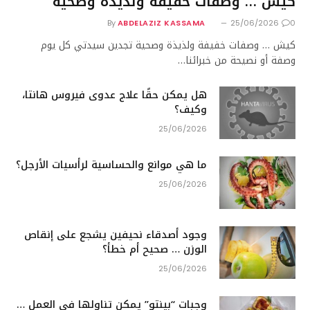
كيش … وصفات خفيفة ولذيذة وصحية
By
ABDELAZIZ KASSAMA
25/06/2026
0
كيش … وصفات خفيفة ولذيذة وصحية تجدين سيدتي كل يوم
وصفة أو نصيحة من خبرائنا…
هل يمكن حقًا علاج عدوى فيروس هانتا،
وكيف؟
25/06/2026
ما هي موانع والحساسية لرأسيات الأرجل؟
25/06/2026
وجود أصدقاء نحيفين يشجع على إنقاص
الوزن … صحيح أم خطأ؟
25/06/2026
وجبات “بينتو” يمكن تناولها في العمل …