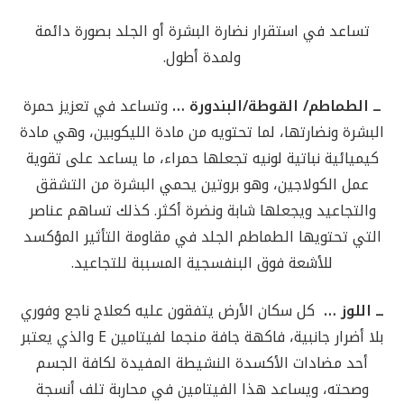
تساعد في استقرار نضارة البشرة أو الجلد بصورة دائمة
ولمدة أطول.
ــ الطماطم/ القوطة/البندورة …
وتساعد في تعزيز حمرة
البشرة ونضارتها، لما تحتويه من مادة الليكوبين، وهي مادة
كيميائية نباتية لونيه تجعلها حمراء، ما يساعد على تقوية
عمل الكولاجين، وهو بروتين يحمي البشرة من التشقق
والتجاعيد ويجعلها شابة ونضرة أكثر. كذلك تساهم عناصر
التي تحتويها الطماطم الجلد في مقاومة التأثير المؤكسد
للأشعة فوق البنفسجية المسببة للتجاعيد.
ــ اللوز …
كل سكان الأرض يتفقون عليه كعلاج ناجع وفوري
بلا أضرار جانبية، فاكهة جافة منجما لفيتامين E والذي يعتبر
أحد مضادات الأكسدة النشيطة المفيدة لكافة الجسم
وصحته، ويساعد هذا الفيتامين في محاربة تلف أنسجة