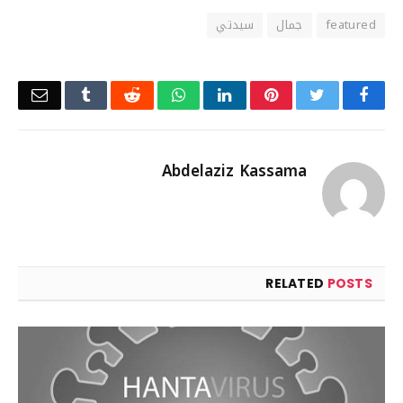
featured
جمال
سيدتي
Email
Tumblr
Reddit
WhatsApp
LinkedIn
Pinterest
Twitter
Facebook
Abdelaziz Kassama
RELATED
POSTS