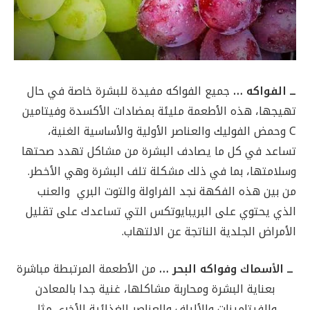
ــ الفواكه …
جميع الفواكه مفيدة للبشرة خاصة في حال
تهيجها، هذه الأطعمة مليئة بمضادات الأكسدة وفيتامين
C وحمض الفوليك والعناصر الأولية والأساسية الغنية،
تساعد في كل ما يصادف البشرة من مشاكل تهدد صحتها
وسلامتها، بما في ذلك مشكلة تلف البشرة وهي الأخطر.
من بين هذه الفكهة نجد الفراولة والتوت البري والعنب
الذي يحتوي على البريبايوتكس التي تساعدك على تقليل
الأمراض الجلدية الناتجة عن الالتهاب.
ــ الأسماك وفواكه البحر …
من الأطعمة المرتبطة مباشرة
بعناية البشرة ومحاربة مشاكلها، غنية جدا بالمعادن
والفيتامينات والألياف والعناصر الغذائية الأخرى مثل