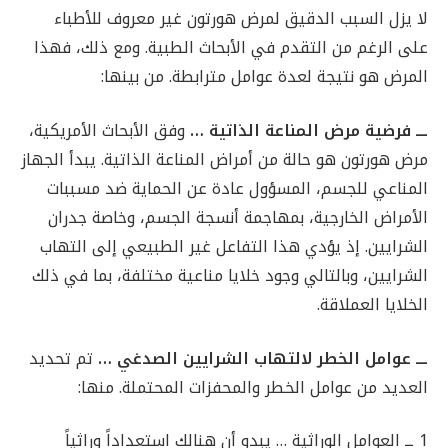
لا يزل السبب الدقيق لمرض هورتون غير معروف للأطباء
على الرغم من التقدم في الأبحاث الطبية. ومع ذلك، فهذا
المرض هو نتيجة لعدة عوامل مترابطة. من بينها:
ـــ فرضية مرض المناعة الذاتية …
وفق الأبحاث الأمريكية،
مرض هورتون هو حالة من أمراض المناعة الذاتية. يبدأ الجهاز
المناعي للجسم، المسؤول عادة عن الحماية ضد مسببات
الأمراض الخارجية، بمهاجمة أنسجة الجسم، وخاصة جدران
الشرايين. إذ يؤدي هذا التفاعل غير الطبيعي إلى التهاب
الشرايين، وبالتالي وجود خلايا مناعية مختلفة، بما في ذلك
الخلايا العملاقة.
ـــ عوامل الخطر لالتهاب الشرايين الصدغي …
تم تحديد
العديد من عوامل الخطر والمحفزات المحتملة. منها:
1 ــ العوامل الوراثية … يبدو أن هنالك استعداداً وراثياً