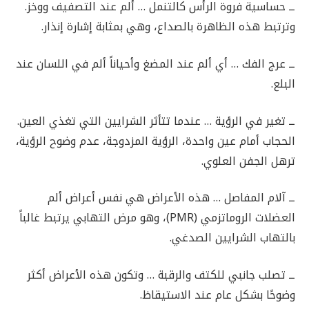
ــ حساسية فروة الرأس كالتنمل … ألم عند التصفيف ووخز.
وترتبط هذه الظاهرة بالصداع، وهي بمثابة إشارة إنذار.
ــ عرج الفك … أي ألم عند المضغ وأحياناً ألم في اللسان عند
البلع.
ــ تغير في الرؤية … عندما تتأثر الشرايين التي تغذي العين.
الحجاب أمام عين واحدة، الرؤية المزدوجة، عدم وضوح الرؤية،
ترهل الجفن العلوي.
ــ آلام المفاصل … هذه الأعراض هي نفس أعراض ألم
العضلات الروماتزمي (PMR)، وهو مرض التهابي يرتبط غالباً
بالتهاب الشرايين الصدغي.
ــ تصلب جانبي للكتف والرقبة … وتكون هذه الأعراض أكثر
وضوحًا بشكل عام عند الاستيقاظ.