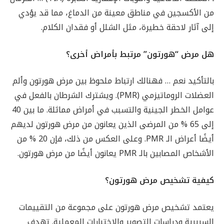
من الأكسجين في مناطق معينة من الدماغ، مما قد يؤدي
إلى آثار لاحقة خطيرة، مثل الشلل أو فقدان الكلام.
هل مرض “هورتون” مرتبط بأمراض أخرى؟
بالتأكيد نعم … فهنالك ارتباط ملحوظ بين مرض هورتون وألم
العضلات الروماتيزمي (PMR). ويشترك الشرطان بالفعل في
عوامل الخطر الجينية والتسبب في أمراض مماثلة. ما بين 40
إلى 65 % من المرضى الذين يعانون من مرض هورتون لديهم
أيضًا أعراض الـ PMR. وعلى العكس من ذلك، فإن 20 % من
الأشخاص المصابين بالـ PMR يعانون أيضًا من مرض هورتون.
كيفية تشخيص مرض هورتون؟
يعتمد تشخيص مرض هورتون على مجموعة من التقييمات
السريرية ودراسات التصوير والاختبارات المعملية. تهدف