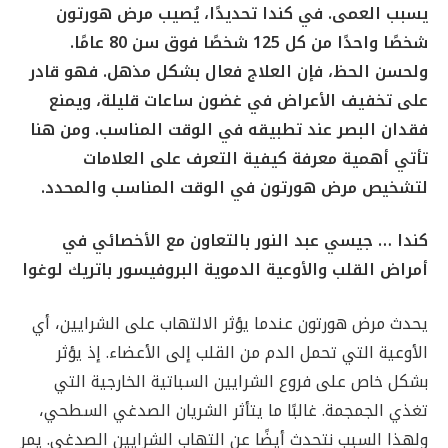
يسبب العمى. في كندا تحديدًا، يُصيب مرض هورتون
شخصًا واحدًا من كل 12
5
شخصًا فوق سن 80 عامًا.
ولحسن الحظ، فإن العلاج فعال بشكل مذهل. فهو قادر
على تخفيف الأعراض في غضون ساعات قليلة، ويمنع
فقدان البصر عند تطبيقه في الوقت المناسب. ومن هنا
تأتي أهمية معرفة كيفية التعرف على العلامات
لتشخيص مرض هورتون في الوقت المناسب والمحدد.
كندا … جيسي عبد النور بالتعاون مع الأخصائي في
أمراض القلب والأوعية الدموية البروفيسور باتريك لوغوا
يحدث مرض هورتون عندما يؤثر الالتهاب على الشرايين، أي
الأوعية التي تحمل الدم من القلب إلى الأعضاء. إذ يؤثر
بشكل خاص على فروع الشرايين السباتية الخارجية التي
تغذي الجمجمة. غالبًا ما يتأثر الشريان الصدغي السطحي،
ولهذا السبب نتحدث أيضًا عن التهاب الشرايين الصدغي. يمر