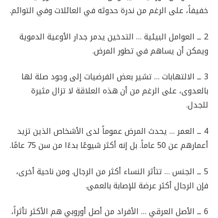
خفيفاً، على الرغم من ندرة حدوثه في العائلات وفي التوائم.
2 ــ العوامل البيئية … التدخين يدمر جدار الأوعية الدموية
ويمكن أن يساهم في تطور المرض.
3 ــ الالتهابات … تشير بعض الفرضيات إلى وجود صلة لها
بالعدوى، على الرغم من أن هذه العلاقة لا تزال مثيرة
للجدل.
4 ــ العمر … يحدث المرض عموماً لدى الأشخاص الذين تزيد
أعمارهم عن 50 عاماً. بل إنه أكثر شيوعًا بدءًا من سن 75 عامًا.
5 ــ الجنس … تتأثر النساء أكثر من الرجال. ومن ناحية أخرى،
فإن الرجال أكثر عرضة للإصابة بالعمى.
6 ــ الأصل العرقي … الأفراد من أصل أوروبي هم الأكثر تأثراً،