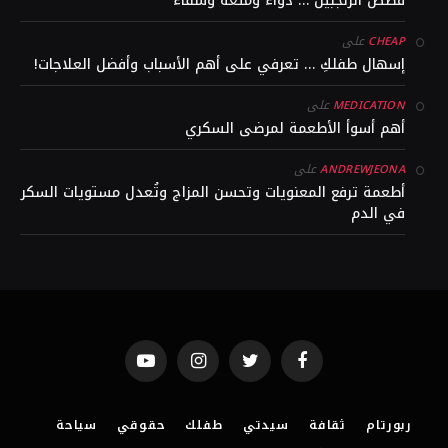
قصص الزنجبيل … دواء ومتعة وشفاء
على
CHEAP
إسهال طفلكِ … تعرفي على أهم الأسباب وأفضل العلاجات!
على
MEDICATION
أهم أسوأ الأطعمة لمرضى السكري
على
ANDREWJEONA
أطعمة ترفع المعنويات وتحسن المزاج وتُعدل مستويات السكر
في الدم
YouTube
Instagram
Twitter
Facebook
ربورتام
ثقافة
سيدتي
طفلك
حقوقي
سياحة