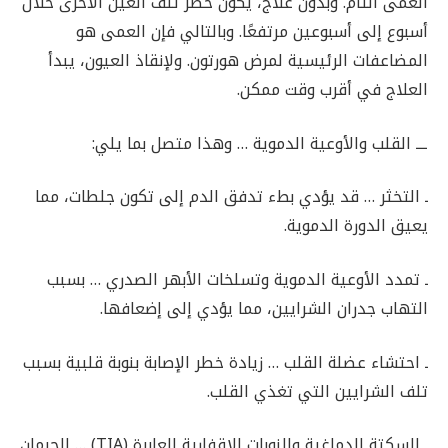
العمى التام. وبدون علاج، يكون خطر تلف العين الأخرى خلال
أسبوع إلى أسبوعين مرتفعًا. وبالتالي فإن العمى هو
المضاعفات الرئيسية لمرض هورتون. ولإنقاذ العيون، يبدأ
العلاج في أقرب وقت ممكن.
ـــ القلب والأوعية الدموية … وهذا متصل بما يلي:
ـ التخثر … قد يؤدي بطء تدفق الدم إلى تكون جلطات، مما
يعيق الدورة الدموية.
ـ تمدد الأوعية الدموية وتسلخات الأبهر الصدري … بسبب
التهاب جدران الشرايين، مما يؤدي إلى إضعافها.
ـ احتشاء عضلة القلب … زيادة خطر الإصابة بنوبة قلبية بسبب
تلف الشرايين التي تغذي القلب.
ـ السكتة الدماغية والنوبات الإقفارية العابرة (TIA) … الحرمان