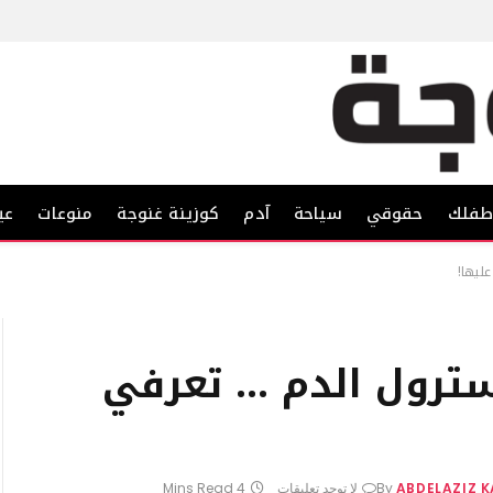
فلك
حقوقي
سياحة
آدم
كوزينة غنوجة
منوعات
عي
ليها!
ترول الدم … تعرفي
ABDELAZIZ 
By
لا توجد تعليقات
4 Mins Read