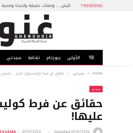
كيش … وصفات خفيفة ولذيذة وصحية
TRENDING
الأولى
ربورتام
ثقافة
سيدتي
ط
Home
سيدتي
حقائق عن فرط كوليسترول الدم … تعرفي ع
»
»
سيدتي
حقائق عن فرط كوليس
عليها!
KASSAMA
31/10/2022
Updated:
31/10/2022