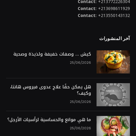
Contact:
+213772226304
Contact:
+213698611929
Contact:
+213550143132
آخر المنشورات
كيش … وصفات خفيفة ولذيذة وصحية
25/06/2026
هل يمكن حقًا علاج عدوى فيروس هانتا،
وكيف؟
25/06/2026
ما هي موانع والحساسية لرأسيات الأرجل؟
25/06/2026