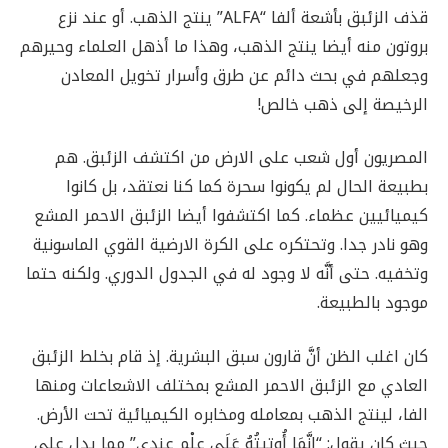
قذف الزئبق بأشعة ألفا “ALFA” ينتج الذهب. أو عند نزع
بروتون منه أيضا ينتج الذهب، وهذا ما أذهل العلماء وحيرهم
وجعلهم في بحث دائم عن طرق وأسرار تخويل المعادن
الرخيصة إلى ذهب خالص!
المصريون أول شعب على الارض من اكتشف الزئبق. هم
بطبيعة الحال لم يكونوا سحرة كما كنا نعتقد، بل كانوا
كيميائيين عظماء. كما اكتشفوا أيضا الزئبق الاحمر المشع
وهو نادر جدا. وتحتكره على الكرة الارضية القوي الماسونية
وتخفيه. حتى أنَّه لا وجود له في الجدول الدوري. ولكنه حتما
موجود بالطبيعة.
كان اغلب الظن أنَّ قارون سبق البشرية. إذ قام بخلط الزئبق
العادي مع الزئبق الاحمر المشع بمختلف الاشعاعات ومنها
الفا، لينتج الذهب بمعامله ومخابره الكيميائية تحت الأرض.
حيث كان يقول: “إِنَّمَا أُوتِيتُهُ عَلَى عِلْمٍ عِندِي” مما يدل على