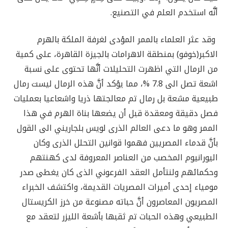
أنَّه استخدم العلم في التصنيع.
وقد عثر العلماء بالممر المؤدى لغرفة الملكة بالهرم
الاكبر(خوفو) بمنطقة الاهرامات بالجيزة القاهرة، على كمية
من الرمال التي اظهرت التحليلات أنَّها تحتوى على نسبة
اشعة تصل الى 7.8 %، مما يؤكد أنَّ هذه الرمال ليست رمال
طبيعية مشعة بل رمال تم معالجتها ذريا واشعاعيا بعمليات
فصل دقيقة ومعقدة قبل أن يضعها بناة الهرم في هذا
الممر وهو ما دعى العالم الذرى لويس بلجاريني الى القول
بأنَّ قدماء المصريين فهموا قوانين التحلل الذرى وكان
اليورانيوم المخصب من العناصر المعروفة لدى كهنتهم
وحكمائهم ولنتأمل العقد الفرعوني الذى كان يغطى صدر
مومياء إحدى أميرات المصريات القديمة، واكتشف الخبراء
المصريون المعاصرون أنَّ حباته مصنوعة من خرز الكريستال
الطبيعي وهذه الحبات تم ثقبها بأشعة الليزر لتعقد مع