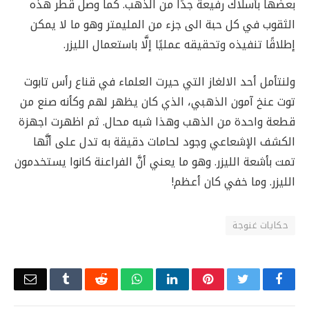
بعضها بأسلاك رفيعة جدًا من الذهب. كما وصل قطر هذه
الثقوب في كل حبة الى جزء من المليمتر وهو ما لا يمكن
إطلاقًا تنفيذه وتحقيقه عمليًا إلَّا باستعمال الليزر.
ولنتأمل أحد الالغاز التي حيرت العلماء في قناع رأس تابوت
توت عنخ آمون الذهبي، الذي كان يظهر لهم وكأنه صنع من
قطعة واحدة من الذهب وهذا شبه محال. ثم اظهرت اجهزة
الكشف الإشعاعي وجود لحامات دقيقة به تدل على أنَّها
تمت بأشعة الليزر. وهو ما يعني أنَّ الفراعنة كانوا يستخدمون
الليزر. وما خفي كان أعظم!
حكايات غنوجة
Email
Tumblr
Reddit
WhatsApp
LinkedIn
Pinterest
Twitter
Facebook