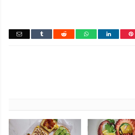
Email
Tumblr
Reddit
WhatsApp
LinkedIn
Pinterest