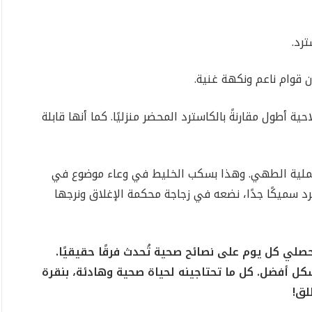
رد.
 قوام ناعم ونكهة غنية.
ية أطول مقارنةً بالكاسترد المحضر منزليًا. كما أنها قابلة
ف عملية الطهي. وهذا بسكب الخليط في وعاء موضوع في
رد سميكًا جدًا، نضعه في زجاجة محكمة الإغلاق ونرجها
صلي كل يوم على نصائح صحية تُحدث فرقًا حقيقيًا.
بشكل أفضل. كل ما تحتاجينه لحياة صحية وهادئة، بنقرة
لق!