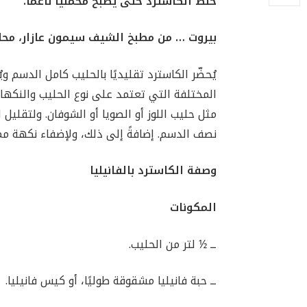
خلط الكاسترد حتى يصبح مخمليًا ناعمًا.
بيروت … من مطبخ الشيف سيمون عازار،
محا
يُحضّر الكاسترد تقليديًا بالحليب كامل الدسم وي
المختلفة التي تعتمد على نوع الحليب والنكهات
مثل حليب اللوز أو الصويا أو الشوفان. ولتقليل 
نصف الدسم. إضافةً إلى ذلك، ولإضفاء نكهة مم
وصفة الكاسترد بالفانيليا
المكونات
ــ ½ لتر من الحليب.
ــ حبة فانيليا مشقوقة طوليًا، أو كيس فانيليا.