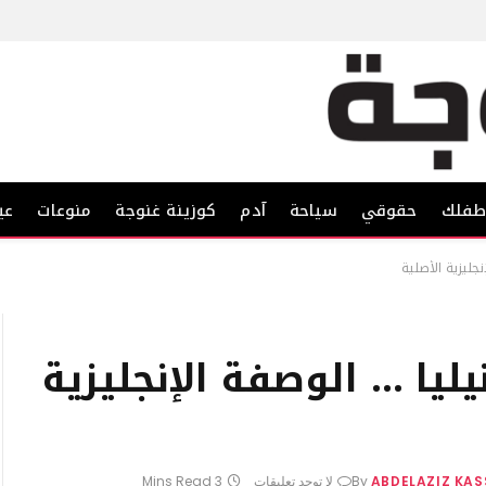
فلك
حقوقي
سياحة
آدم
كوزينة غنوجة
منوعات
عي
نجليزية الأصلية
ليا … الوصفة الإنجليزية
ABDELAZIZ KA
By
لا توجد تعليقات
3 Mins Read