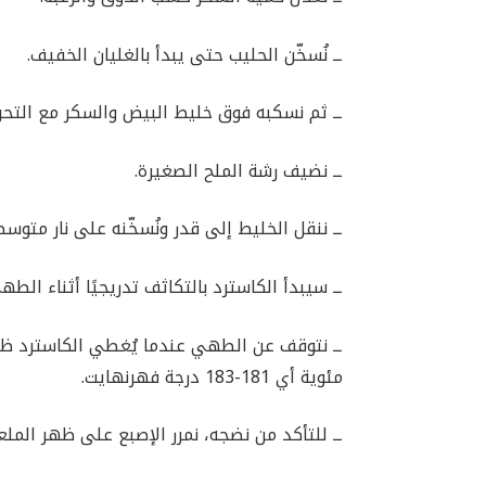
ــ نُسخّن الحليب حتى يبدأ بالغليان الخفيف.
ــ ثم نسكبه فوق خليط البيض والسكر مع التحر
ــ نضيف رشة الملح الصغيرة.
ــ ننقل الخليط إلى قدر ونُسخّنه على نار متوسط
ــ سيبدأ الكاسترد بالتكاثف تدريجيًا أثناء ال
مئوية أي 181-183 درجة فهرنهايت.
ــ للتأكد من نضجه، نمرر الإصبع على ظهر الملع