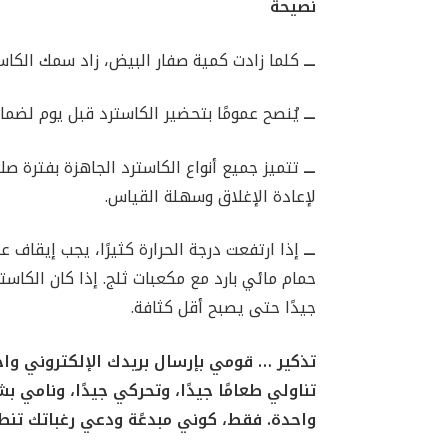
نصيحة
ـــ
كلما زادت كمية صفار البيض، زاد سمك الكاست
ـــ
يُنصح عمومًا بتحضير الكاسترد قبل يوم لضمان
ـــ
تتميز جميع أنواع الكاسترد الجاهزة بفترة صلاح
لإعادة الإغلاق وسهلة القياس.
ـــ
إذا ارتفعت درجة الحرارة كثيرًا، يجب إيقا
حمام مائي بارد مع مكعبات ثلج. إذا كان الكاست
جيدًا حتى يصبح أقل كثافة.
تذكير … قومي بإرسال بريدك الإلكتروني واح
تناولي طعامًا جيدًا، وتحركي جيدًا، ونامي 
واحدة. فقط، كوني مبدعًة ودعي رغباتك تنط