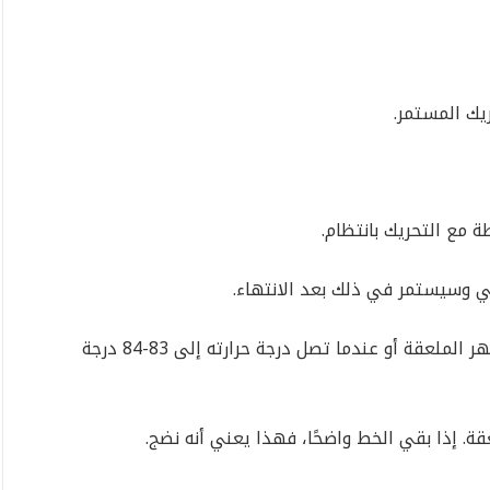
يك المستمر.
ة مع التحريك بانتظام.
طهي وسيستمر في ذلك بعد الانتهاء.
ــ نتوقف عن الطهي عندما يُغطي الكاسترد ظهر الملعقة أو عندما تصل درجة حرارته إلى 83-84 درجة
قة. إذا بقي الخط واضحًا، فهذا يعني أنه نضج.