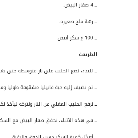
ــ 4 صفار البيض.
ــ رشة ملح صغيرة.
ــ 100 غ سكر أبيض.
الطريقة
ــ للبدء، نضع الحليب على نار متوسطة حتى يغل
ــ ثم نضيف إليه حبة فانيليا مشقوقة طوليا و
ــ نرفع الحليب المغلي عن النار ونتركه ليأخذ ن
ــ في هذه الأثناء، نخفق صفار البيض مع السكر
ــ نُعدّل كمية السكر حسب الذوق والرغبة.