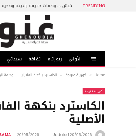
كيش … وصفات خفيفة ولذيذة وصحية
TRENDING
الأولى
ربورتام
ثقافة
سيدتي
ط
Home
كوزينة غنوجة
الكاسترد بنكهة الفانيليا … الوصفة الإ
»
»
كوزينة غنوجة
الكاسترد بنكهة الفاني
الأصلية
SSAMA
20/05/2026
Updated:
20/05/2026