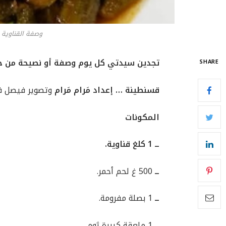
وصفة القناوية ا
تجدين سيدتي كل يوم وصفة أو نصيحة من خبرا
SHARE
قسنطينة … إعداد مَرام مَرام
وتصوير فيصل ف
المكونات
ــ 1 كلغ قناوية.
ــ
500 غ لحم أحمر.
ــ
1 بصلة مفرومة.
ــ
1 ملعقة كبيرة ثوم.