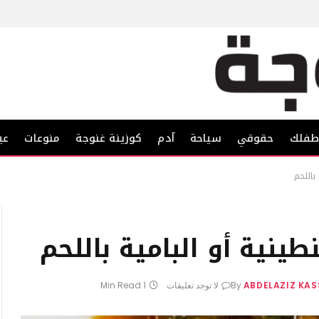
فلك
حقوقي
سياحة
آدم
كوزينة غنوجة
منوعات
عي
باللحم
ينية أو البامية باللحم
ABDELAZIZ KA
By
لا توجد تعليقات
1 Min Read