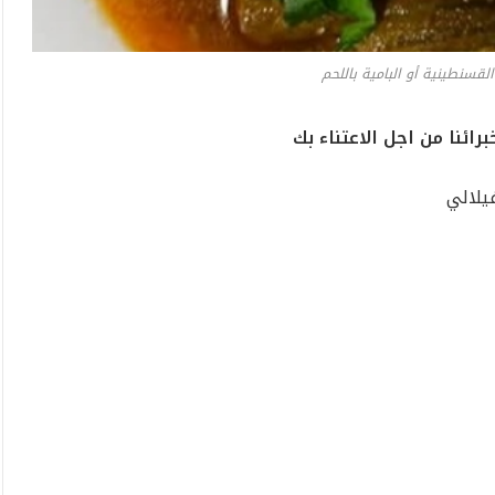
لقسنطينية أو البامية باللحم
ئنا من اجل الاعتناء بك
يلالي