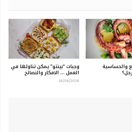
ع والحساسية
وجبات “بينتو” يمكن تناولها في
رجل؟
العمل … الافكار والنصائح
25/06/2026