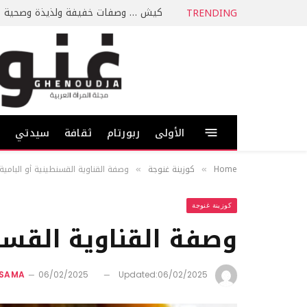
كيش … وصفات خفيفة ولذيذة وصحية
TRENDING
الأولى
ربورتام
ثقافة
سيدتي
ط
Home
كوزينة غنوجة
وصفة القناوية القسنطينية أو البامية 
»
»
كوزينة غنوجة
وصفة القناوية القسنط
SSAMA
06/02/2025
Updated:
06/02/2025