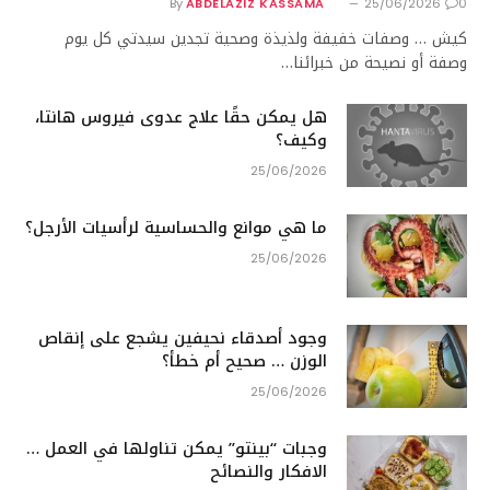
By
ABDELAZIZ KASSAMA
25/06/2026
0
كيش … وصفات خفيفة ولذيذة وصحية تجدين سيدتي كل يوم
وصفة أو نصيحة من خبرائنا…
هل يمكن حقًا علاج عدوى فيروس هانتا،
وكيف؟
25/06/2026
ما هي موانع والحساسية لرأسيات الأرجل؟
25/06/2026
وجود أصدقاء نحيفين يشجع على إنقاص
الوزن … صحيح أم خطأ؟
25/06/2026
وجبات “بينتو” يمكن تناولها في العمل …
الافكار والنصائح