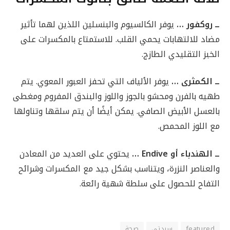
ــ روكفور …
يوفر الكالسيوم والبنسلين اللذين لهما تأثير
مضاد للالتهابات يحمي القلب. للاستمتاع بالمكسرات على
الخبز التقليدي الطازج.
ــ الكمثرى …
يوفر الألياف التي تحفز العبور المعوي. يتم
طهيه بالفرن ومحشو بالجوز واللوز والبندق المفروم ومغطى
بالعسل الأبيض الصافي. يمكن أيضًا أن يتم سلقها وتناولها
مع اللوز المحمص.
ــ الهندباء أو
Endive
…
يحتوي على العديد من المعادن
والعناصر النزرة، ويتناسب بشكل جيد مع المكسرات وشرائح
التفاح للحصول على سلطة شهية رائعة.
featured
سيدتي
صحة