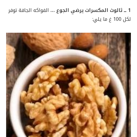
1 ــ ثالوث المكسرات يرضي الجوع …
الفواكه الجافة توفر
لكل 100 غ ما يلي: