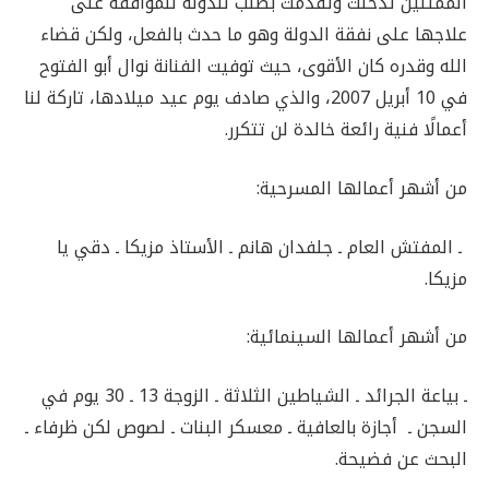
الممثلين تدخلت وتقدمت بطلب للدولة للموافقة على
علاجها على نفقة الدولة وهو ما حدث بالفعل، ولكن قضاء
الله وقدره كان الأقوى، حيث توفيت الفنانة نوال أبو الفتوح
في 10 أبريل 2007، والذي صادف يوم عيد ميلادها، تاركة لنا
أعمالًا فنية رائعة خالدة لن تتكرر.
من أشهر أعمالها المسرحية:
ـ المفتش العام ـ جلفدان هانم ـ الأستاذ مزيكا ـ دقي يا
مزيكا.
من أشهر أعمالها السينمائية:
ـ بياعة الجرائد ـ الشياطين الثلاثة ـ الزوجة 13 ـ 30 يوم في
السجن ـ أجازة بالعافية ـ معسكر البنات ـ لصوص لكن ظرفاء ـ
البحث عن فضيحة.