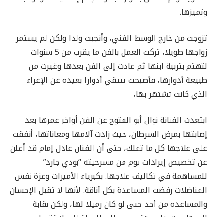
وتميزها.
تزوجت من خارج الوسط الفني، وأنجبت ولدا ولكن لم يستمر
زواجها طويلا، تركت العمل بالفن ما يقرب من 5 سنوات
لتهتم بتربية ابنها ثم عادت إلى الفن بعدها وغيرت من
طبيعة أدوارها، فأصبحت تنتقي أدوارا بعيدة عن الإغراء
الذي كانت تشتهر بها،
ابتعدت الفنانة نوال أبو الفتوح عن الفن أواخر عمرها بعد
إصابتها بمرض السرطان، حيث زادت آلامها ومعاناتها، أنفقت
على علاجها كل ما تملك، حتى أن الفنان عادل إمام قد أعلن
عن تخصيص إيرادات يوم من مسرحيته “بودي جارد”
للمساهمة في تكاليف علاجها. بكبرياء الأميرات وعزة نفس
المناضلات رفضت المساعدة بكل أناقة. لأنها لا تقبل الإحسان
والمساعدة من أحد حتى لو كان زميلا لها، ولكن نقابة