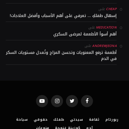
على
CHEAP
إسهال طفلكِ … تعرفي على أهم الأسباب وأفضل العلاجات!
على
MEDICATION
أهم أسوأ الأطعمة لمرضى السكري
على
ANDREWJEONA
أطعمة ترفع المعنويات وتحسن المزاج وتُعدل مستويات السكر
في الدم
YouTube
Instagram
Twitter
Facebook
ربورتام
ثقافة
سيدتي
طفلك
حقوقي
سياحة
آدم
كوزينة غنوجة
منوعات