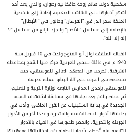
شخصية دولت هانم زوجة حافظ بيه رضوان، والذي يعد أحد
أشهر أدوارها على الشاشة الصغيرة، إضافة إلى شخصية
الملكة شجر الدر في “الفرسان” وخاتون في “الأبطال”
بالإضافة إلى مسلسل “الأنصار” والجزء الرابع من مسلسل “لا
إله إلا الله”.
الفنانة المثقفة نوال أبو الفتوح ولدت في 10 فبريل سنة
1940م. في عائلة تنتمي للعزيزية مركز منيا القمح بمحافظة
الشرقية، تخرجت من المعهد العالي للموسيقى، حيث
تخصصت في العزف على آلة البيانو. عملت مدرسة
للموسيقى بإحدى المدارس التابعة لوزارة التربية والتعليم،
ثم عملت بالفن بعد نجاحها في مسابقة لاكتشاف الوجوه
الجديدة في بداية الستينيات من القرن الماضي، وأدت في
بداياتها أدوار البنت الشقية والمتحررة وعددا آخر من الأدوار
الجريئة والتحررية، وانحصر ظهورها في القيام بالأدوار
الثانوية. ولم تُحظى بأدوار البطولة رغم إمكانياتها وموهبتها