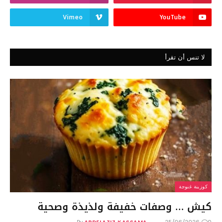
Vimeo
YouTube
لا تنس أن تقرأ
كوزينة غنوجة
كيش … وصفات خفيفة ولذيذة وصحية
By
ABDELAZIZ KASSAMA
25/06/2026
0